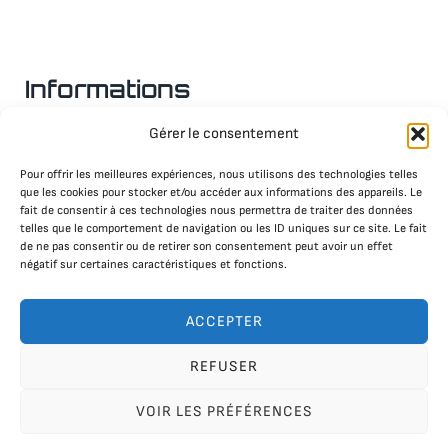
Informations
Gérer le consentement
Nous contacter
Mentions légales
Pour offrir les meilleures expériences, nous utilisons des technologies telles
que les cookies pour stocker et/ou accéder aux informations des appareils. Le
Politique RGPD & Cookies
fait de consentir à ces technologies nous permettra de traiter des données
telles que le comportement de navigation ou les ID uniques sur ce site. Le fait
de ne pas consentir ou de retirer son consentement peut avoir un effet
Plateformes
négatif sur certaines caractéristiques et fonctions.
ACCEPTER
Plateforme producteur
Plateforme qualité
REFUSER
API DATAtourisme
Explore DATAtourisme
VOIR LES PRÉFÉRENCES
Support aux utilisateurs