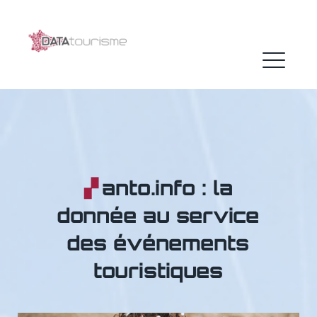
Skip
to
content
ME
anto.info : la
donnée au service
des événements
touristiques