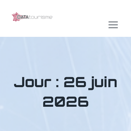
Skip
to
content
ME
Jour :
26 juin
2026