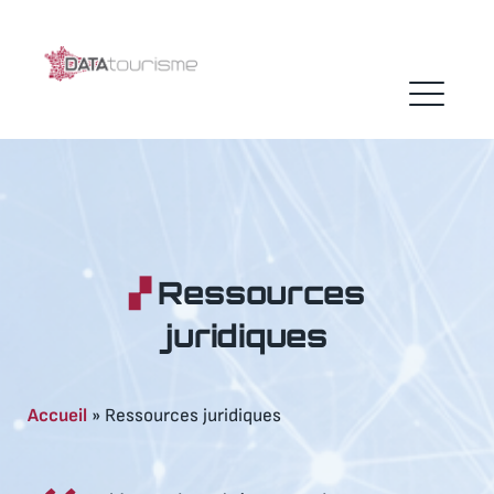
Skip
to
content
ME
Ressources
juridiques
Accueil
»
Ressources juridiques